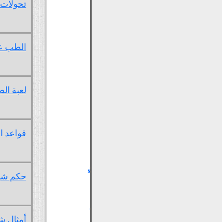
تحولات 
شيشان الأردن
---الهجرة
وبناء الزرقاء
وصويلح
الطب عن
والسخنة
-- البيت
والمجتمع
لعبة الط
-- العادات
والتقاليد
-- المطبخ
الشيشاني
قواعد 
-- النسيج
العشائري
-- المؤسسات
حكم شي
الشيشانية
-- تاريخ
الشيشان في
الأردن
أمثال ش