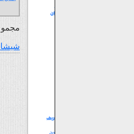
شهداء
الشيشان
ما يخص السخنة
مجموع
-- الهجرة
وبناء السخنة
-- معلومات
شيشان 
عامة عن
السخنة
-- المدرسة
والمجلس
البلدي
-- مقبرة
السخنة
معلومات عامة
مكتبة الصور
المولد النبوي الشريف
الموقع
وفيات شيشان الأردن