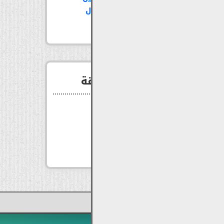
وطن هاشمي ورجال
شيشان
مواقع صديقة
chechennews
deshan-az
chechenkeyboard