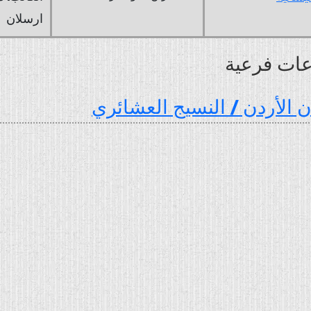
ارسلان
ات فرعية
الأردن / النسيج العشائري